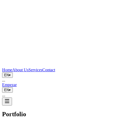
Home
About Us
Services
Contact
EN
▾
...
Empezar
EN
▾
...
Portfolio