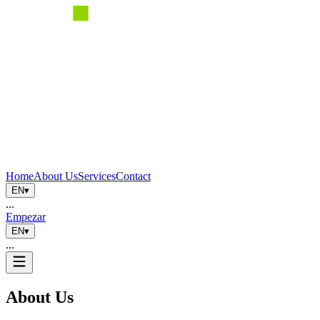
Home
About Us
Services
Contact
EN
▾
...
Empezar
EN
▾
...
About Us