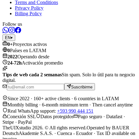
Terms and Conditions
Privacy Policy
Billing Policy
Follow us
EN
▾
0
+
Proyectos activos
0
Países en LATAM
2022
Operando desde
24-72h
Activación promedio
Tips de web cada 2 semanas
Sin spam. Solo lo útil para tu negocio
digital.
Suscribirme
Since 2022 · 160+ active clients · 6 countries in LATAM
Monthly billing · 6-month minimum term · Then cancel anytime
Real WhatsApp support
:
+593 990 444 151
Conexión SSL
Datos protegidos
Pago seguro · Datafast ·
Stripe · PayPal
TheUIXstudio 2026. © All rights reserved.
Operated by BAUER
DeutschAkademie S.A.S. · Cuenca - Ecuador · Tax ID available on
invoice