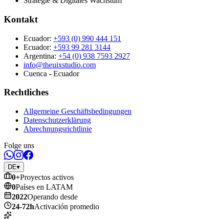
Strategie & Digitales Wachstum
Kontakt
Ecuador:
+593 (0) 990 444 151
Ecuador:
+593 99 281 3144
Argentina:
+54 (0) 938 7593 2927
info@theuixstudio.com
Cuenca - Ecuador
Rechtliches
Allgemeine Geschäftsbedingungen
Datenschutzerklärung
Abrechnungsrichtlinie
Folge uns
DE
▾
0
+
Proyectos activos
0
Países en LATAM
2022
Operando desde
24-72h
Activación promedio