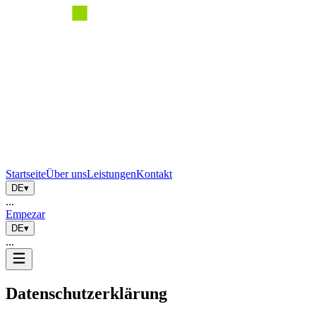
Startseite
Über uns
Leistungen
Kontakt
DE
▾
...
Empezar
DE
▾
...
Datenschutzerklärung