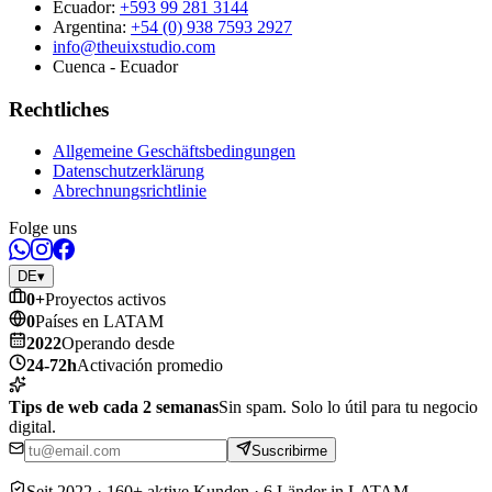
Ecuador:
+593 99 281 3144
Argentina:
+54 (0) 938 7593 2927
info@theuixstudio.com
Cuenca - Ecuador
Rechtliches
Allgemeine Geschäftsbedingungen
Datenschutzerklärung
Abrechnungsrichtlinie
Folge uns
DE
▾
0
+
Proyectos activos
0
Países en LATAM
2022
Operando desde
24-72h
Activación promedio
Tips de web cada 2 semanas
Sin spam. Solo lo útil para tu negocio
digital.
Suscribirme
Seit 2022 · 160+ aktive Kunden · 6 Länder in LATAM