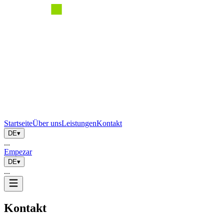
Startseite
Über uns
Leistungen
Kontakt
DE
▾
...
Empezar
DE
▾
...
Kontakt