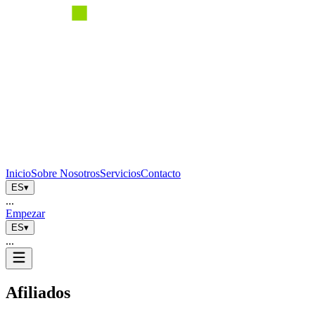
Inicio
Sobre Nosotros
Servicios
Contacto
ES
▾
...
Empezar
ES
▾
...
Afiliados