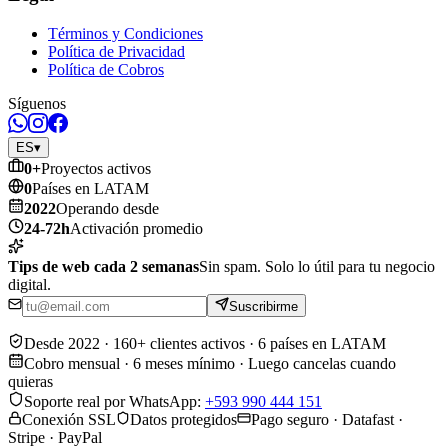
Términos y Condiciones
Política de Privacidad
Política de Cobros
Síguenos
ES
▾
0
+
Proyectos activos
0
Países en LATAM
2022
Operando desde
24-72h
Activación promedio
Tips de web cada 2 semanas
Sin spam. Solo lo útil para tu negocio
digital.
Suscribirme
Desde 2022 · 160+ clientes activos · 6 países en LATAM
Cobro mensual · 6 meses mínimo · Luego cancelas cuando
quieras
Soporte real por WhatsApp
:
+593 990 444 151
Conexión SSL
Datos protegidos
Pago seguro · Datafast ·
Stripe · PayPal